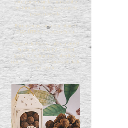
você poder mandar um carinho
em forma de doce, para aquela
pessoa querida!
Encomendas com no mínimo 3
DIAS ÚTEIS de antecedência.
Pedidos de Páscoa: até dia 26/03
Entregas: dia 01,02 e 03/04
(pode ter retirada por uberflah -
com solicitação e responsabilidade
do cliente