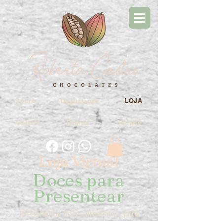
Sobre
Degustação
LOJA
Galeria
Regras
Contato
Loja Virtual
Doces para
Presentear
Preparamos doces presentes, para