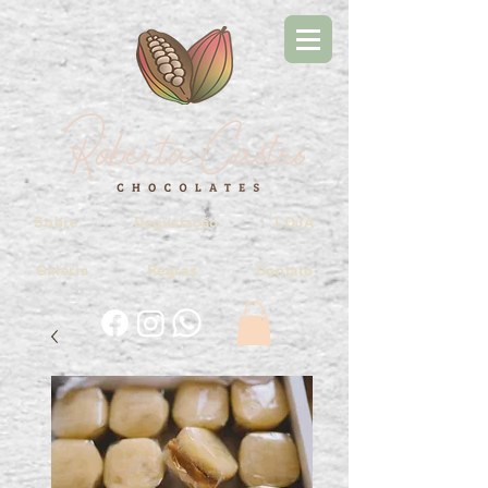
Sobre
Degustação
LOJA
Galeria
Regras
Contato